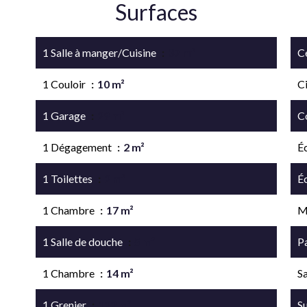
Surfaces
1 Salle à manger/Cuisine
37 m²
Ce
1 Couloir
10 m²
C
1 Garage
29 m²
C
1 Dégagement
2 m²
É
1 Toilettes
2 m²
É
1 Chambre
17 m²
M
1 Salle de douche
5 m²
P
1 Chambre
14 m²
Sa
1 Grenier
122 m²
S