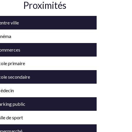
Proximités
ntre ville
inéma
ommerces
cole primaire
cole secondaire
édecin
arking public
lle de sport
upermarché