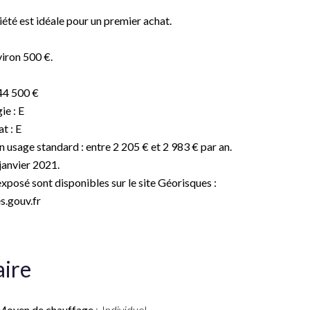
été est idéale pour un premier achat.
viron 500 €.
 44 500 €
ie : E
t : E
usage standard : entre 2 205 € et 2 983 € par an.
janvier 2021.
exposé sont disponibles sur le site Géorisques :
.gouv.fr
ire
Moyen de chauffage
Individuel