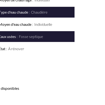
Type d'eau chaude
Chaudière
Moyen d'eau chaude
Individuelle
Eaux usées
Fosse septique
État
À rénover
 disponibles