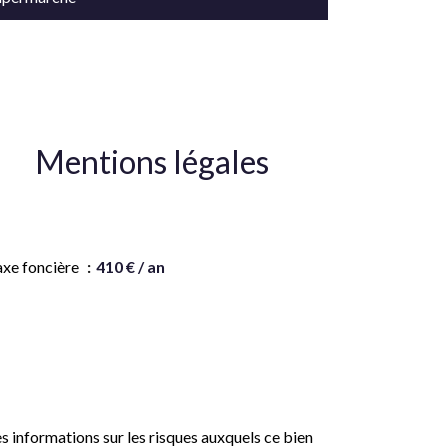
Mentions légales
onoraires à la charge du vendeur
axe foncière
410 € / an
ontant estimé des dépenses annuelles
énergie pour un usage standard, établi à partir
s prix de l'énergie de l'année 2021 : 2205€ ~
983€
s informations sur les risques auxquels ce bien