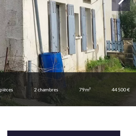
 pièces
2 chambres
79 m²
44 500 €