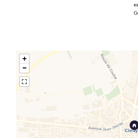
es
G
+
−