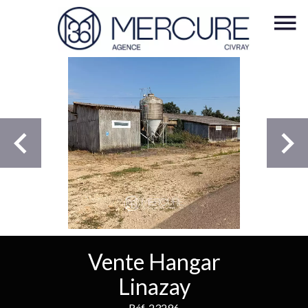
Vente Hangar
Linazay
Réf. 23296