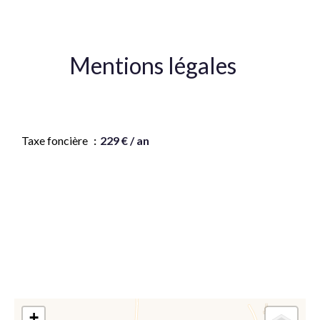
Mentions légales
Honoraires à la charge du vendeur
Taxe foncière
229 € / an
Les informations sur les risques auxquels ce bien est
exposé sont disponibles sur le site Géorisques :
www.georisques.gouv.fr
+