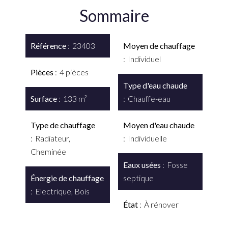
Sommaire
Référence
23403
Moyen de chauffage
Individuel
Pièces
4 pièces
Type d'eau chaude
Surface
133 m²
Chauffe-eau
Type de chauffage
Moyen d'eau chaude
Radiateur,
Individuelle
Cheminée
Eaux usées
Fosse
Énergie de chauffage
septique
Electrique, Bois
État
À rénover