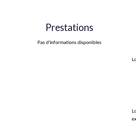
Prestations
Pas d'informations disponibles
H
L
M
d'
de
6
L
ex