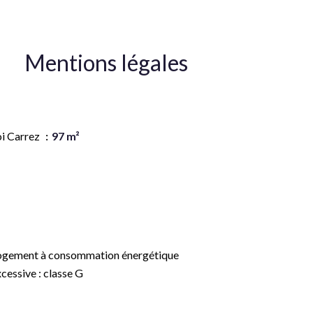
Mentions légales
onoraires à la charge du vendeur
oi Carrez
97 m²
ontant estimé des dépenses annuelles
énergie pour un usage standard, établi à partir
s prix de l'énergie de l'année 2021 : 4467€ ~
063€
ogement à consommation énergétique
cessive : classe G