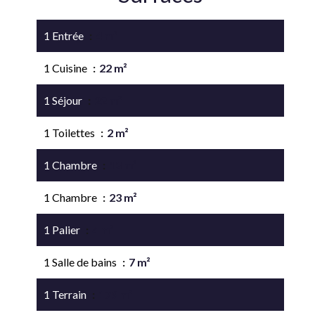
1 Entrée
4 m²
1 Cuisine
22 m²
1 Séjour
22 m²
1 Toilettes
2 m²
1 Chambre
13 m²
1 Chambre
23 m²
1 Palier
4 m²
1 Salle de bains
7 m²
1 Terrain
179 m²