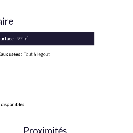
ire
Surface
97 m²
Eaux usées
Tout à l'égout
 disponibles
Proximités