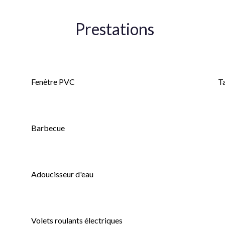
Prestations
Double vitrage
H
Fenêtre PVC
T
Ventilation simple flux
M
d'
Barbecue
de
2
Clôture
Adoucisseur d'eau
Fenêtres coulissantes
Volets roulants électriques