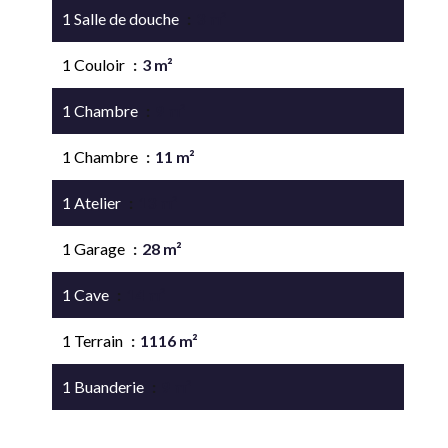
1 Salle de douche
3 m²
1 Couloir
3 m²
1 Chambre
9 m²
1 Chambre
11 m²
1 Atelier
13 m²
1 Garage
28 m²
1 Cave
14 m²
1 Terrain
1116 m²
1 Buanderie
9 m²