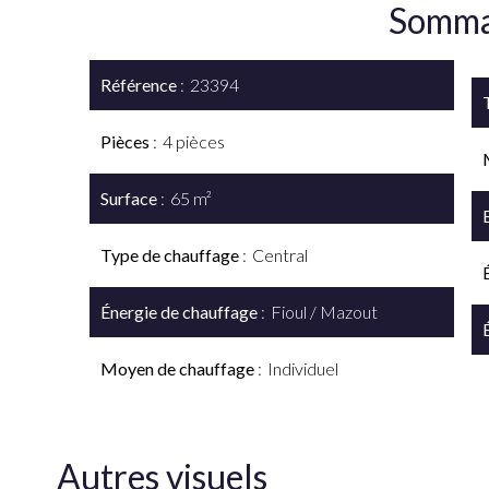
Somma
Référence
23394
Pièces
4 pièces
Surface
65 m²
Type de chauffage
Central
Énergie de chauffage
Fioul / Mazout
Moyen de chauffage
Individuel
Autres visuels