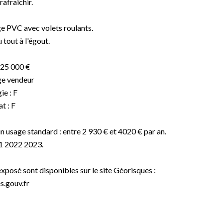
rafraîchir.
ge PVC avec volets roulants.
 tout à l'égout.
125 000 €
ge vendeur
ie : F
t : F
 usage standard : entre 2 930 € et 4020 € par an.
21 2022 2023.
exposé sont disponibles sur le site Géorisques :
.gouv.fr