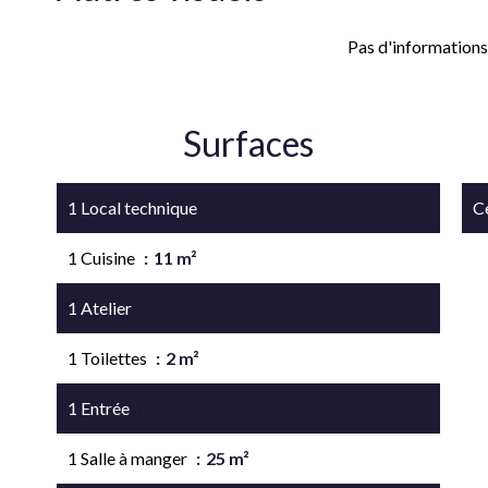
Pas d'informations
Surfaces
1 Local technique
7 m²
Ce
1 Cuisine
11 m²
1 Atelier
5 m²
1 Toilettes
2 m²
1 Entrée
2 m²
1 Salle à manger
25 m²