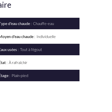
ire
Type d'eau chaude
Chauffe-eau
Moyen d'eau chaude
Individuelle
Eaux usées
Tout à l'égout
État
À rafraîchir
Étage
Plain-pied