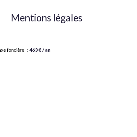
Mentions légales
onoraires à la charge du vendeur
axe foncière
463 € / an
ontant estimé des dépenses annuelles
énergie pour un usage standard, établi à partir
s prix de l'énergie de l'année 202120222023 :
930€ ~ 4020€