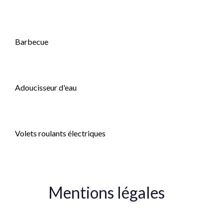
Ventilation simple flux
Barbecue
Clôture
Adoucisseur d'eau
Fenêtres coulissantes
Volets roulants électriques
Mentions légales
Honoraires à la charge du vendeur