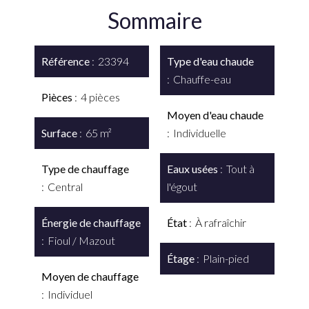
Sommaire
Référence
23394
Type d'eau chaude
Chauffe-eau
Pièces
4 pièces
Moyen d'eau chaude
Surface
65 m²
Individuelle
Type de chauffage
Eaux usées
Tout à
Central
l'égout
Énergie de chauffage
État
À rafraîchir
Fioul / Mazout
Étage
Plain-pied
Moyen de chauffage
Individuel