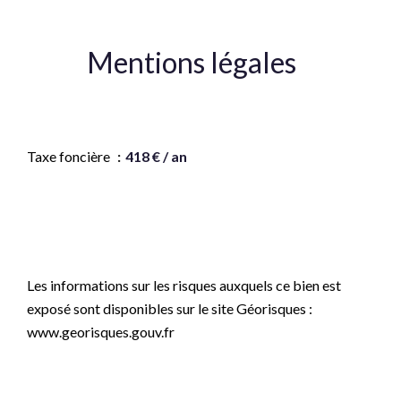
Mentions légales
Honoraires à la charge du vendeur
Taxe foncière
418 € / an
Montant estimé des dépenses annuelles d'énergie
pour un usage standard, établi à partir des prix de
l'énergie de l'année 2021 : 720€ ~ 990€
Les informations sur les risques auxquels ce bien est
exposé sont disponibles sur le site Géorisques :
www.georisques.gouv.fr