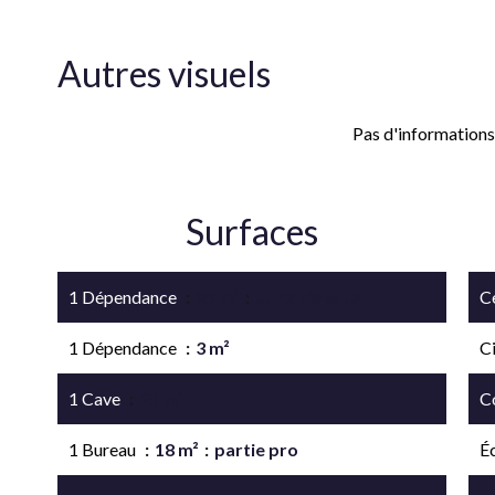
Autres visuels
Pas d'informations
Surfaces
1 Dépendance
25 m²
sur 2 niveaux
Ce
1 Dépendance
3 m²
C
1 Cave
25 m²
C
1 Bureau
18 m²
partie pro
É