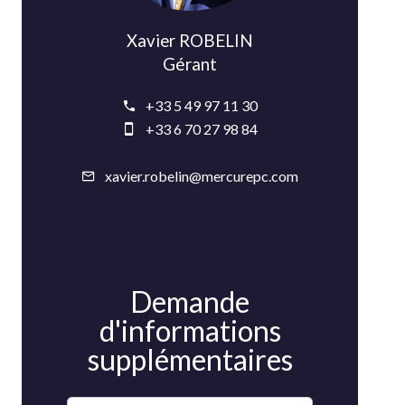
Xavier ROBELIN
Gérant
+33 5 49 97 11 30
+33 6 70 27 98 84
xavier.robelin@mercurepc.com
Demande
d'informations
supplémentaires