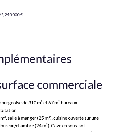
², 240 000 €
mplémentaires
surface commerciale
bourgeoise de 310 m² et 67 m² bureaux.
bitation :
², salle à manger (25 m²), cuisine ouverte sur une
s, bureau/chambre (24 m²). Cave en sous-sol.