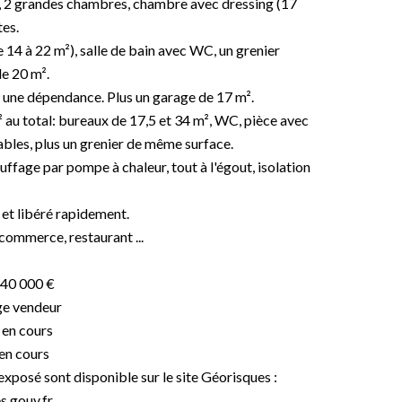
²), 2 grandes chambres, chambre avec dressing (17
tes.
 14 à 22 m²), salle de bain avec WC, un grenier
e 20 m².
, une dépendance. Plus un garage de 17 m².
² au total: bureaux de 17,5 et 34 m², WC, pièce avec
sables, plus un grenier de même surface.
ffage par pompe à chaleur, tout à l'égout, isolation
 et libéré rapidement.
commerce, restaurant ...
240 000 €
ge vendeur
 en cours
 en cours
exposé sont disponible sur le site Géorisques :
.gouv.fr