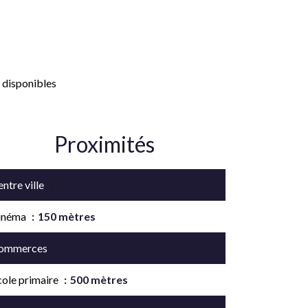
 disponibles
Proximités
ntre ville
200 mètres
inéma
150 mètres
ommerces
300 mètres
cole primaire
500 mètres