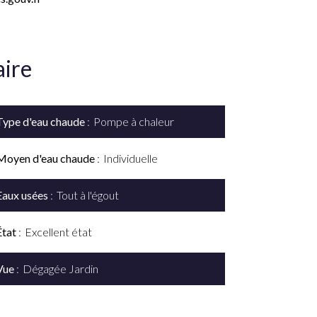
ire
Type d'eau chaude
Pompe à chaleur
Moyen d'eau chaude
Individuelle
Eaux usées
Tout à l'égout
État
Excellent état
Vue
Dégagée Jardin