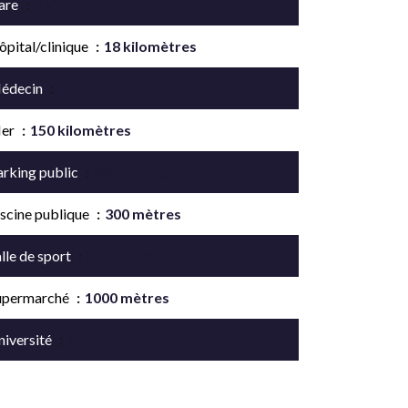
are
5 kilomètres
ôpital/clinique
18 kilomètres
édecin
500 mètres
er
150 kilomètres
arking public
300 mètres
iscine publique
300 mètres
lle de sport
300 mètres
upermarché
1000 mètres
niversité
45 kilomètres