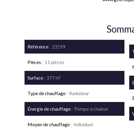
Somma
Référence
23199
Pièces
11 pièces
Surface
377 m²
Type de chauffage
Radiateur
Énergie de chauffage
Pompe à chaleur
Moyen de chauffage
Individuel