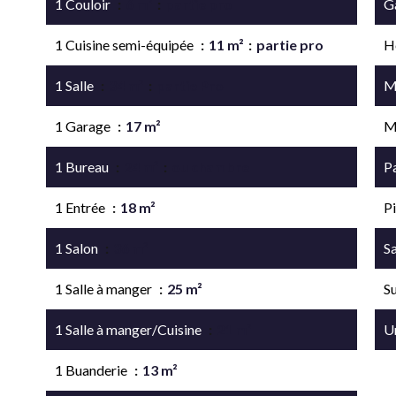
1 Couloir
6 m²
partie pro
G
1 Cuisine semi-équipée
11 m²
partie pro
H
1 Salle
34 m²
partie Pro
M
1 Garage
17 m²
M
1 Bureau
24 m²
ou chambre
P
1 Entrée
18 m²
P
1 Salon
36 m²
Sa
1 Salle à manger
25 m²
S
1 Salle à manger/Cuisine
21 m²
U
1 Buanderie
13 m²