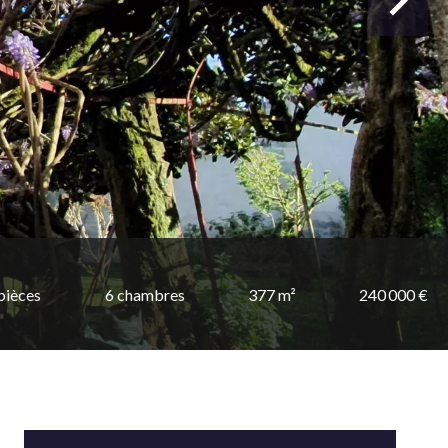
pièces
6 chambres
377 m²
240 000 €