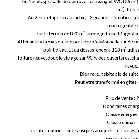
Au 1er étage : salle de bain avec dressing et WC (26 m
m²), toilet
Au 2ème étage (à rafraichir) : 3 grandes chambres (de
aménageable d
Sur le terrain de 870 m², un magnifique Magnolia
Attenante à la maison, une partie professionnelle sur 67 m
point d'eau. Et au dessus, encore 118 m² utili
Toiture neuve, double vitrage sur 90 % des ouvertures, chau
revue.
Bien rare, habitable de suite
Peut être transformé en gites, 
Prix de vente : 
Honoraires char
Classe énergie :
Classe climat :
Les informations sur les risques auxquels ce bien est 
www.georisques