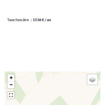
Honoraires à la charge du vendeur
Taxe foncière
1536 € / an
Montant estimé des dépenses annuelles d'énergie
pour un usage standard, établi à partir des prix de
l'énergie de l'année 202120222023 : 2410€ ~ 3310€
+
−