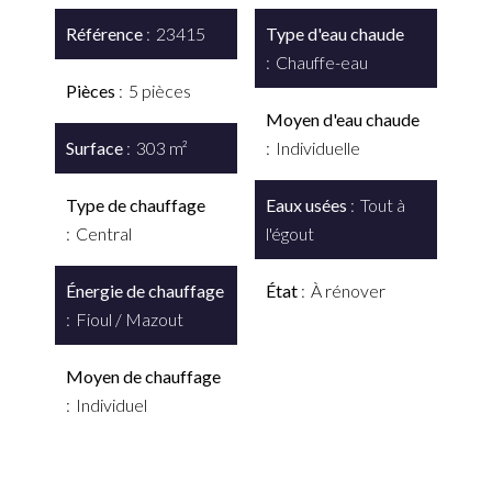
Référence
23415
Type d'eau chaude
Chauffe-eau
Pièces
5 pièces
Moyen d'eau chaude
Surface
303 m²
Individuelle
Type de chauffage
Eaux usées
Tout à
Central
l'égout
Énergie de chauffage
État
À rénover
Fioul / Mazout
Moyen de chauffage
Individuel