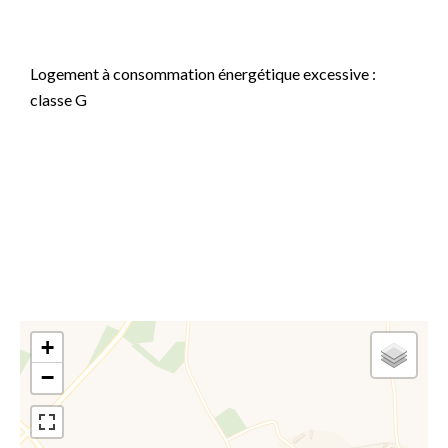
pour un usage standard, établi à partir des prix de
l'énergie de l'année 202120222023 : 8660€ ~ 11770€
Logement à consommation énergétique excessive :
classe G
Les informations sur les risques auxquels ce bien est
exposé sont disponibles sur le site Géorisques :
www.georisques.gouv.fr
+
−