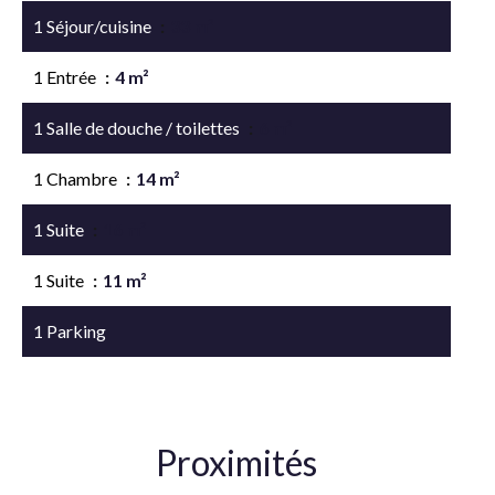
1 Séjour/cuisine
33 m²
1 Entrée
4 m²
1 Salle de douche / toilettes
6 m²
1 Chambre
14 m²
1 Suite
16 m²
1 Suite
11 m²
1 Parking
Proximités