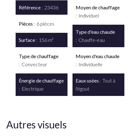
Référence
23436
Moyen de chauffage
Individuel
Pièces
6 pièces
Type d'eau chaude
Surface
156 m²
Chauffe-eau
Type de chauffage
Moyen d'eau chaude
Convecteur
Individuelle
Énergie de chauffage
Eaux usées
Tout à
Electrique
l'égout
Autres visuels