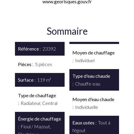
www.georisques.gouv.fr
Sommaire
Référence
23392
Moyen de chauffage
Individuel
Pièces
5 pièces
Type d'eau chaude
Surface
119 m²
Chauffe-eau
Type de chauffage
Moyen d'eau chaude
Radiateur, Central
Individuelle
Énergie de chauffage
Eaux usées
Tout à
Fioul / Mazout,
l'égout